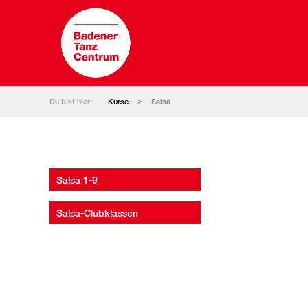
Du bist hier:
Kurse
Salsa
Salsa 1-9
Salsa-Clubklassen