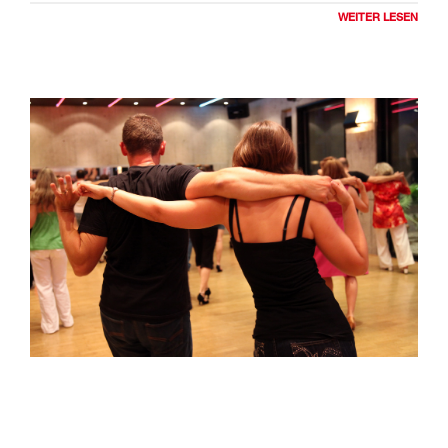
WEITER LESEN
Hier
geht's zur Tanzpartner-Suche.
Hier
kannst du ein Inserat erstellen.
Hier
geht's zur Aushilfs-Suche.