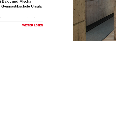
i Baldt und Mischa
r Gymnastikschule Ursula
 Bewegungsschulen der
: Alle bekannten
WEITER LESEN
e mehr, sowie Line Dance,
 Dabei ist uns eine hohe
e grosse Tanzerfahrung
tagsleben, wo Stress und
igung, die entspannend
 von grosser Bedeutung.
 haben unsere Kunden die
 sozial gemütlichen Umfeld