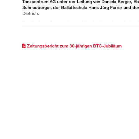
Tanzcentrum AG unter der Leitung von Daniela Berger, Eb
Schneeberger, der Ballettschule Hans Jürg Forrer und de
Dietrich.
Das Badener Tanzcentrum gehört damit zu den grössten
Schweiz und bietet viele verschiedene Tanzrichtungen an
Paartänze, von Salsa bis Walzer, Discofox, Tango und viel
Gymnastik, klassisches Ballett.
Zeitungsbericht zum 30-jährigen BTC-Jubiläum
Unsere Philosophie.
Unsere Philosophie ist es, Bewegungsfreude zu vermitteln.
Unterrichtsqualität wichtig. Unsere Lehrkräfte haben ein
und eine fundierte Ausbildung in ihrem Fachgebiet. Im All
Zwänge im Vordergrund stehen, ist eine Freizeitbeschäft
wirkt, zugleich aber auch die allgemeine Fitness fördert,
Im Badener Tanzcentrum mit seinem vielfältigen Angebot
Möglichkeit, sich vielseitig, sinnvoll, gesund und in einem
zu betätigen.
Unsere Grossanlässe seit 1984.