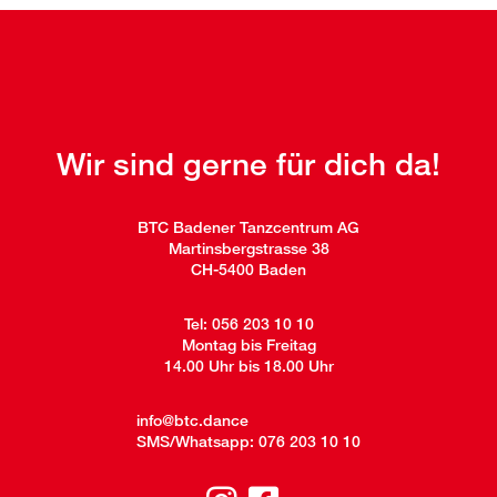
zu den modernen Tänzen. Neben dem Freizeitvergnügen
entwickelte er sich ausserdem zu einer
Hochleistungssportart, die Jahr für Jahr neue Anhänger
findet.
Hast du Lust auf Rock'n'Roll?
Rock'n'Roll Kurse für Einsteiger und Fortgeschrittene
findest du
Wir sind gerne für dich da!
hier
.
BTC Badener Tanzcentrum AG
Martinsbergstrasse 38
CH-5400 Baden
Tel:
056 203 10 10
Montag bis Freitag
14.00 Uhr bis 18.00 Uhr
info@btc.dance
SMS/Whatsapp:
076 203 10 10