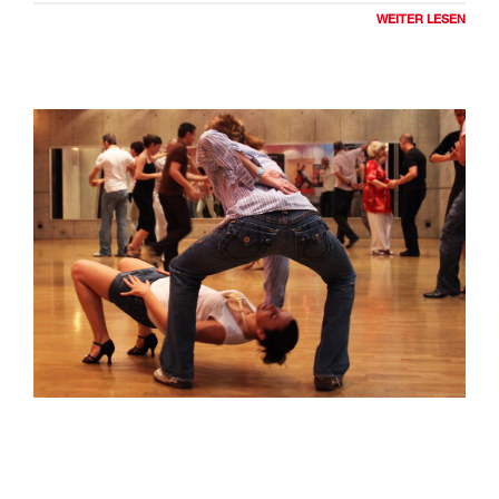
veröffentlicht wurden, gilt die Aufnahme des Titels "Rock
WEITER LESEN
around the Clock" von Bill Haley & The Comets am 12. April
1954 als Geburtsstunde des Rock'n'Roll .
Dieses Lied war der erste internationale Rock'n'Roll-Hit. In
der Blütezeit des Rock'n'Roll der 50´er Jahre zog eine
Modewelle mit Röhrenhosen, Ringelsocken, Petticoats,
pomadiger Entenschwanzfrisur, Schmalzlocke und
Pferdeschwanz nach sich. Er bedeutete in diesen Jahren
eine Befreiung von den Zwängen des Alltags und
Opposition gegen das "Althergebrachte".
Daher galt er als unmoralisch, wurde als "Affentanz"
bezeichnet und blieb lange Zeit ein Kellerkind des Tanzes,
das nur in Diskotheken und einschlägigen Lokalen zu
Hause war. Die Jungendlichen tanzten dafür mit grosser
Begeisterung und brachten sich gegenseitig Figuren und
Bewegungen bei, wodurch sich der Tanz weiter verbreitete.
So war es nur natürlich, dass bald die ersten Wettbewerbe
veranstaltet wurden. Bereits 1956 fand die erste Deutsche
Meisterschaft im Jitterbug und Rock'n'Roll in Berlin statt.
Die Musik und der Tanz haben sich etabliert. Durch die
Festlegung und Vereinheitlichung von Schritten, Tanz- und
Akrobatikfiguren gehört der Rock'n'Roll auch heute wieder