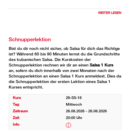
Bei uns lernst du den kubanischen Stil «Salsa Cubana». Im
WEITER LESEN
Salsa 1 Kurs zeigen wir dir die verschiedenen Grundschritte
und einfache Figuren. Von der ersten Stunde an legen wir
Wert auf die typisch kubanischen Körperbewegungen, die
den Salsa so attraktiv machen. Die Salsa-Figuren üben wir
in der kubanischen Rueda, einem kubanischen Rundtanz,
Schnupperlektion
wo Spontaneität und riesiger Spass im Vordergrund
stehen. In jeder Stufe werden die Figuren komplexer und
Bist du dir noch nicht sicher, ob Salsa für dich das Richtige
die Freude an der Musik und am Tanzen grösser.
ist? Während 60 bis 90 Minuten lernst du die Grundschritte
des kubanischen Salsa. Die Kurskosten der
Schnupperlektion rechnen wir dir an einen
Salsa 1 Kurs
an, sofern du dich innerhalb von zwei Monaten nach der
Schnupperlektion an einen Salsa 1 Kurs anmeldest. Dies da
die Schnupperlektion der ersten Lektion eines Salsa 1
Kurses entspricht.
26-SS-18
Mittwoch
26.08.2026 - 26.08.2026
20:00 Uhr