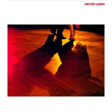
sogenannten. "balle con corte" (Tanz mit Stop) tanzten die
WEITER LESEN
Mädchen mit üppigen Röcken und die Männer in
Gauchokleidung.
Um 1911 wurde der Tango erstmals in Europa (Paris)
gezeigt. Von dort aus startete er seinen Siegeszug nach
London, wo regelrechte "Tango-Tees" veranstaltet wurden.
Er löste eine wahre Begeisterungswelle in Europa aus und
verdrängte zeitweilig alle anderen Tänze.
Der traditionelle Tango unterschied sich jedoch noch sehr
von dem heutigen: Endlose Figurenvariationen wurden
ausschliesslich auf den "habanero"- Rhythmus getanzt.
Während des 1. Weltkrieges verschwand der Tango jedoch
fast völlig vom Parkett.
Erst im Oktober 1922 standardisierte eine Konferenz von
300 Tanzlehrern den Tango mit folgenden Regeln: die
Verwendung "moderner" Tangomusik, eine Festlegung von
33 Takten/Min. und das obligatorische Geradehalten der
Füsse (also kein Auswärtsdrehen). Bis in die 60er Jahre war
der Tango im Turnierprogramm der Latein-Tänzer.
Trotz seiner lateinamerikanischen Herkunft zählt er zu den
Standardtänzen, weil er in geschlossener Haltung getanzt
wird. Er gilt als der erotischste der Standardtänze.